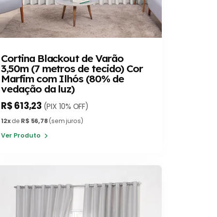
Cortina Blackout de Varão
3,50m (7 metros de tecido) Cor
Marfim com Ilhós (80% de
vedação da luz)
R$ 613,23
(PIX 10% OFF)
12x
de
R$ 56,78
(sem juros)
Ver Produto