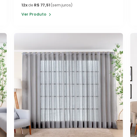
12x
de
R$ 77,51
(sem juros)
Ver Produto