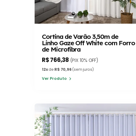
Cortina de Varão 3,50m de
Linho Gaze Off White com Forro
de Microfibra
R$ 766,38
(PIX 10% OFF)
12x
de
R$ 70,96
(sem juros)
Ver Produto