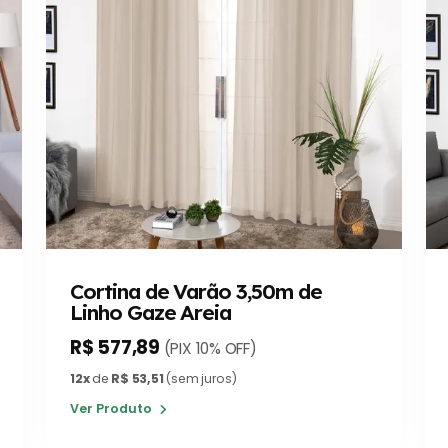
Cortina de Varão 3,50m de
Linho Gaze Areia
R$ 577,89
(PIX 10% OFF)
12x
de
R$ 53,51
(sem juros)
Ver Produto