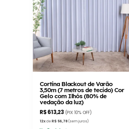
Cortina Blackout de Varão
3,50m (7 metros de tecido) Cor
Gelo com Ilhós (80% de
vedação da luz)
R$ 613,23
(PIX 10% OFF)
12x
de
R$ 56,78
(sem juros)