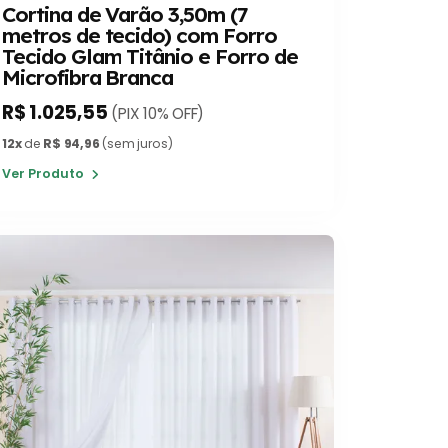
Cortina de Varão 3,50m (7
metros de tecido) com Forro
Tecido Glam Titânio e Forro de
Microfibra Branca
R$ 1.025,55
(PIX 10% OFF)
12x
de
R$ 94,96
(sem juros)
Ver Produto