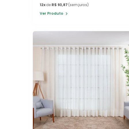
12x
de
R$ 93,87
(sem juros)
Ver Produto