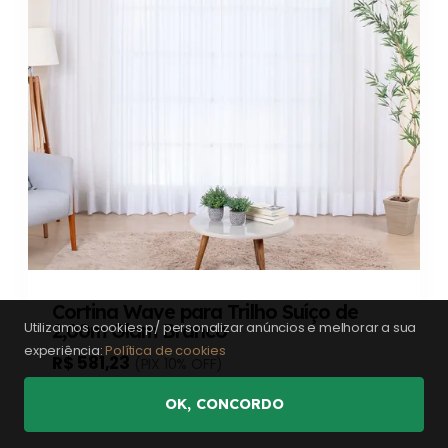
Cortina Wave para Trilho Suíço de
Utilizamos cookies p/ personalizar anúncios e melhorar a sua
2,00m Glam Branco
experiência:
Política de cookies
R$ 581,23
(PIX 10% OFF)
12x
de
R$ 53,82
(sem juros)
OK, CONCORDO
Ver Produto