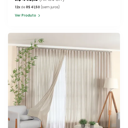
12x
de
R$ 41,50
(sem juros)
Ver Produto