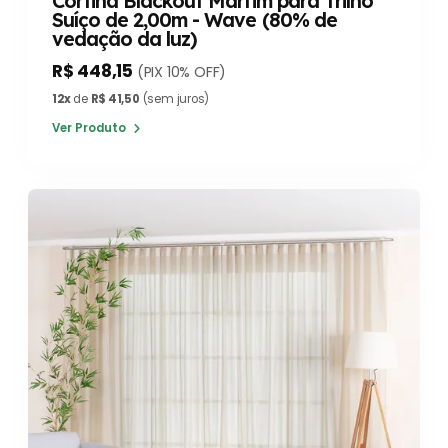
Cortina Blackout Marfim para Trilho
Suíço de 2,00m - Wave (80% de
vedação da luz)
R$ 448,15
(PIX 10% OFF)
12x
de
R$ 41,50
(sem juros)
Ver Produto