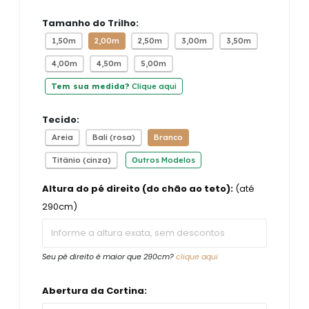
Tamanho do Trilho:
1,50m
2,00m
2,50m
3,00m
3,50m
4,00m
4,50m
5,00m
Tem sua medida?
Clique aqui
Tecido:
Areia
Bali (rosa)
Branco
Titânio (cinza)
Outros Modelos
Altura do pé direito (do chão ao teto):
(até
290cm)
Seu pé direito é maior que 290cm?
clique aqui
Abertura da Cortina: