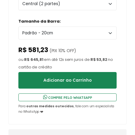
Tamanho da Barra:
R$ 581,23
(PIX 10% OFF)
ou
R$ 645,81
em até 12x sem juros de
R$ 53,82
no
cartão de crédito
COMPRE PELO WHATSAPP
Para
outras medidas ou tecidos
, fale com um especialista
no WhatsApp ❤️