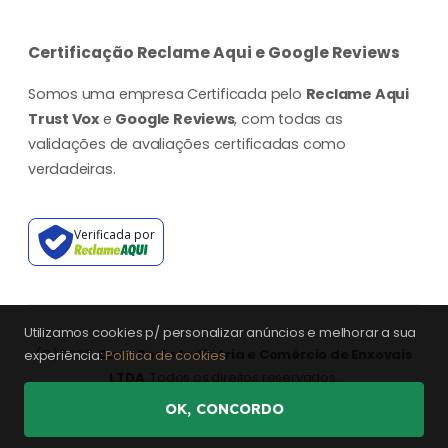
Certificação Reclame Aqui e Google Reviews
Somos uma empresa Certificada pelo
Reclame Aqui
Trust Vox
e
Google Reviews
, com todas as
validações de avaliações certificadas como
verdadeiras.
Verificada por
Utilizamos cookies p/ personalizar anúncios e melhorar a sua
(©) 2025.
Casa Porto Indústria e Comércio de Enxovais
experiência:
Política de cookies
LTDA
. Todos os direitos reservados.
OK, CONCORDO