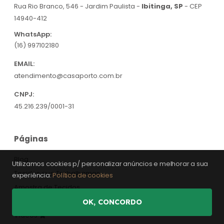
Rua Rio Branco, 546 - Jardim Paulista -
Ibitinga, SP
- CEP
14940-412
WhatsApp:
(16) 997102180
EMAIL:
atendimento@casaporto.com.br
CNPJ:
45.216.239/0001-31
Páginas
Blog
Utilizamos cookies p/ personalizar anúncios e melhorar a sua
Tecidos que Trabalhamos
experiência:
Política de cookies
Amostra de Tecidos
Avaliações e Depoimentos
OK, CONCORDO
Vídeos