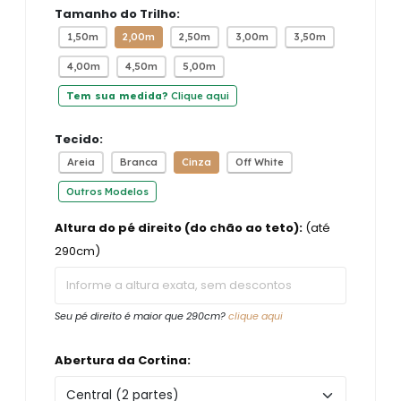
Tamanho do Trilho:
1,50m
2,00m
2,50m
3,00m
3,50m
4,00m
4,50m
5,00m
Tem sua medida?
Clique aqui
Tecido:
Areia
Branca
Cinza
Off White
Outros Modelos
Altura do pé direito (do chão ao teto):
(até
290cm)
Seu pé direito é maior que 290cm?
clique aqui
Abertura da Cortina: