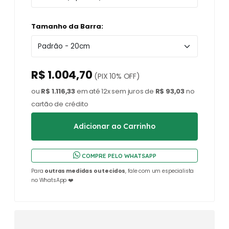
Tamanho da Barra:
R$ 1.004,70
(PIX 10% OFF)
ou
R$ 1.116,33
em até 12x sem juros de
R$ 93,03
no
cartão de crédito
COMPRE PELO WHATSAPP
Para
outras medidas ou tecidos
, fale com um especialista
no WhatsApp ❤️