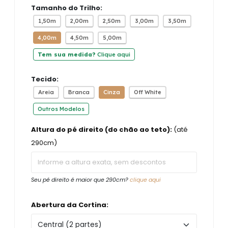
Tamanho do Trilho:
1,50m
2,00m
2,50m
3,00m
3,50m
4,00m
4,50m
5,00m
Tem sua medida?
Clique aqui
Tecido:
Areia
Branca
Cinza
Off White
Outros Modelos
Altura do pé direito (do chão ao teto):
(até
290cm)
Seu pé direito é maior que 290cm?
clique aqui
Abertura da Cortina: