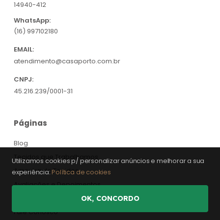
14940-412
WhatsApp:
(16) 997102180
EMAIL:
atendimento@casaporto.com.br
CNPJ:
45.216.239/0001-31
Páginas
Blog
Tecidos que Trabalhamos
Utilizamos cookies p/ personalizar anúncios e melhorar a sua
Amostra de Tecidos
experiência:
Política de cookies
Avaliações e Depoimentos
Vídeos
OK, CONCORDO
Fale Conosco