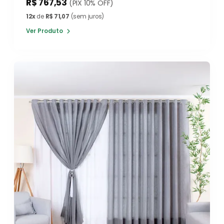
R$ 767,53
(PIX 10% OFF)
12x
de
R$ 71,07
(sem juros)
Ver Produto