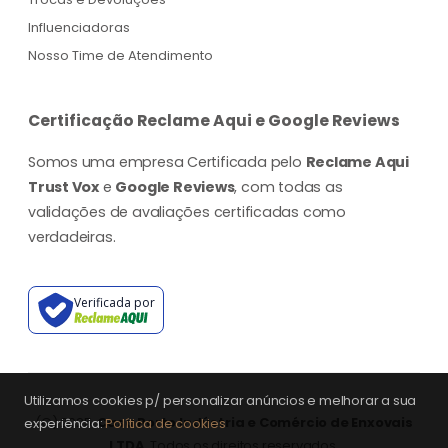
Influenciadoras
Nosso Time de Atendimento
Certificação Reclame Aqui e Google Reviews
Somos uma empresa Certificada pelo
Reclame Aqui
Trust Vox
e
Google Reviews
, com todas as
validações de avaliações certificadas como
verdadeiras.
Verificada por
Utilizamos cookies p/ personalizar anúncios e melhorar a sua
(©) 2025.
Casa Porto Indústria e Comércio de Enxovais
experiência:
Política de cookies
LTDA
. Todos os direitos reservados.