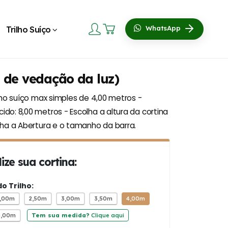
Trilho Suíço
WhatsApp
 de vedação da luz)
ilho suíço max simples de 4,00 metros -
do: 8,00 metros - Escolha a altura da cortina
lha a Abertura e o tamanho da barra.
ize sua cortina:
 Trilho:
2,00m
2,50m
3,00m
3,50m
4,00m
5,00m
Tem sua medida?
Clique aqui