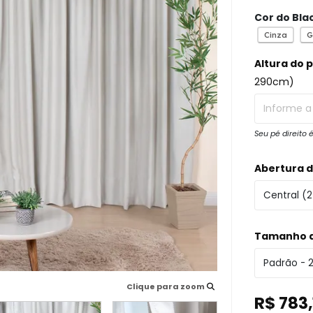
Cor do Bla
Cinza
G
Altura do p
290cm)
Seu pé direito
Abertura d
Tamanho d
Clique para zoom
R$ 783,