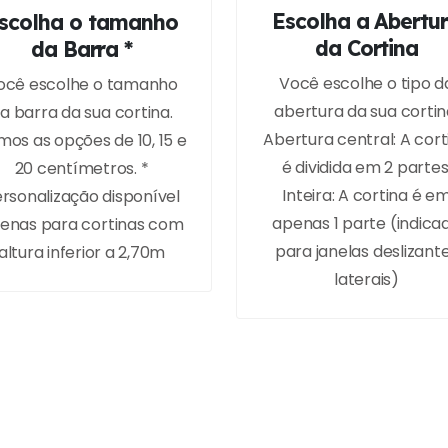
Escolha a Abertu
scolha o tamanho
da Cortina
da Barra *
Você escolhe o tipo d
ocê escolhe o tamanho
abertura da sua cortin
a barra da sua cortina.
Abertura central: A cort
os as opções de 10, 15 e
é dividida em 2 partes
20 centímetros. *
Inteira: A cortina é e
rsonalização disponível
apenas 1 parte (indica
enas para cortinas com
para janelas deslizant
altura inferior a 2,70m
laterais)