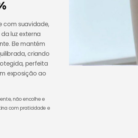
0%
de com suavidade,
 da luz externa
nte. Ele mantém
ilibrada, criando
tegida, perfeita
om exposição ao
tente, não encolhe e
tina com praticidade e