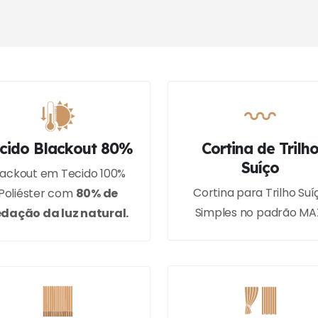
cido Blackout 80%
Cortina de Trilh
Suíço
lackout em Tecido 100%
Cortina para Trilho Suí
Poliéster com
80% de
Simples no padrão MA
dação da luz natural.