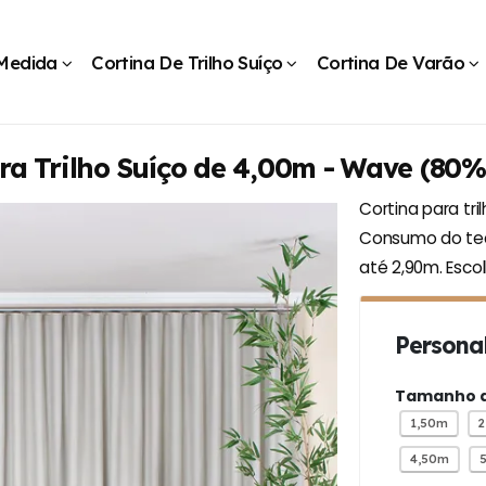
 Medida
Cortina De Trilho Suíço
Cortina De Varão
ra Trilho Suíço de 4,00m - Wave (80%
Cortina para tr
Consumo do teci
até 2,90m. Esco
Personal
Tamanho do
1,50m
4,50m