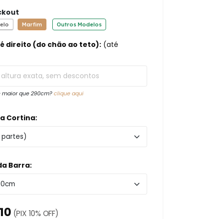
ckout
elo
Marfim
Outros Modelos
é direito (do chão ao teto):
(até
 é maior que 290cm?
clique aqui
a Cortina:
a Barra:
10
(PIX 10% OFF)