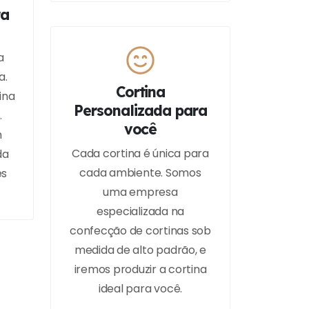
ra
a
a.
Cortina
ina
Personalizada para
.
você
m
Cada cortina é única para
da
cada ambiente. Somos
es
uma empresa
especializada na
confecção de cortinas sob
medida de alto padrão, e
iremos produzir a cortina
ideal para você.