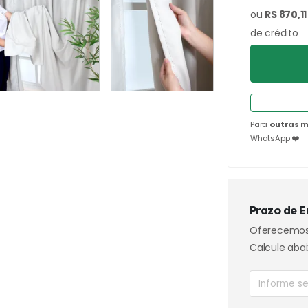
ou
R$ 870,11
de crédito
Para
outras m
WhatsApp ❤️
Prazo de E
Oferecemo
Calcule abai