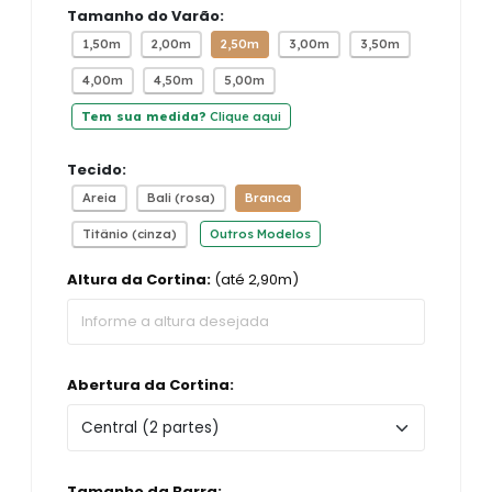
Tamanho do Varão:
1,50m
2,00m
2,50m
3,00m
3,50m
4,00m
4,50m
5,00m
Tem sua medida?
Clique aqui
Tecido:
Areia
Bali (rosa)
Branca
Titânio (cinza)
Outros Modelos
Altura da Cortina:
(até 2,90m)
Abertura da Cortina:
Tamanho da Barra: