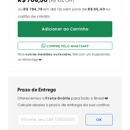
(PIX 10% OFF)
ou
R$ 784,78
em até 12x sem juros de
R$ 65,40
no
cartão de crédito
COMPRE PELO WHATSAPP
Para
outras medidas ou tecidos
, fale com um especialista
no WhatsApp ❤️
Prazo de Entrega
Oferecemos o
Frete Grátis
para todo o Brasil ❤️
Calcule abaixo o prazo de entrega da sua cortina: