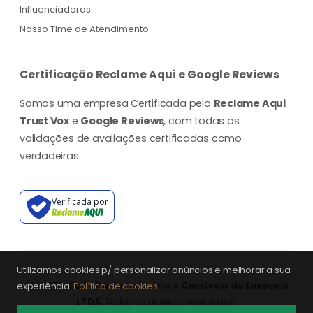
Influenciadoras
Nosso Time de Atendimento
Certificação Reclame Aqui e Google Reviews
Somos uma empresa Certificada pelo
Reclame Aqui
Trust Vox
e
Google Reviews
, com todas as
validações de avaliações certificadas como
verdadeiras.
Verificada por
Utilizamos cookies p/ personalizar anúncios e melhorar a sua
(©) 2025.
Casa Porto Indústria e Comércio de Enxovais
experiência:
Política de cookies
LTDA
. Todos os direitos reservados.