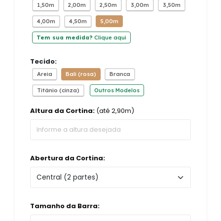
1,50m
2,00m
2,50m
3,00m
3,50m
4,00m
4,50m
5,00m
Tem sua medida?
Clique aqui
Tecido:
Areia
Bali (rosa)
Branca
Titânio (cinza)
Outros Modelos
Altura da Cortina:
(até 2,90m)
Abertura da Cortina:
Tamanho da Barra: