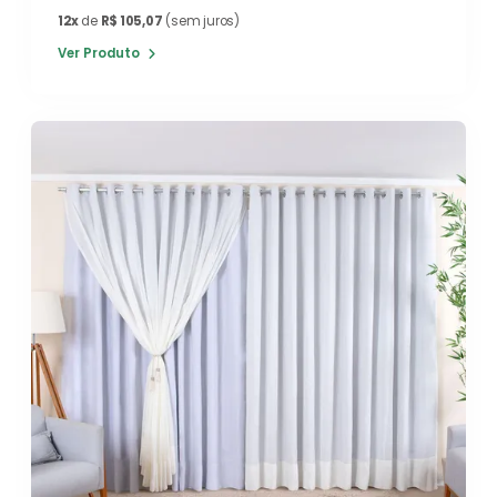
12x
de
R$ 105,07
(sem juros)
Ver Produto