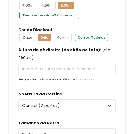
4,00m
4,50m
5,00m
Tem sua medida?
Clique aqui
Cor do Blackout
Cinza
Gelo
Marfim
Outros Modelos
Altura do pé direito (do chão ao teto):
(até
290cm)
Seu pé direito é maior que 290cm?
clique aqui
Abertura da Cortina:
Tamanho da Barra: