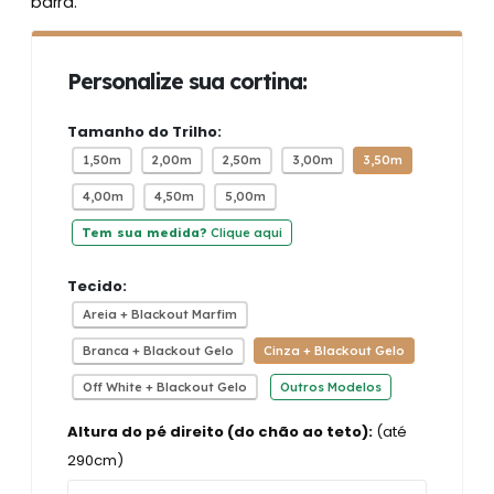
barra.
Personalize sua cortina:
Tamanho do Trilho:
1,50m
2,00m
2,50m
3,00m
3,50m
4,00m
4,50m
5,00m
Tem sua medida?
Clique aqui
Tecido:
Areia + Blackout Marfim
Branca + Blackout Gelo
Cinza + Blackout Gelo
Off White + Blackout Gelo
Outros Modelos
Altura do pé direito (do chão ao teto):
(até
290cm)