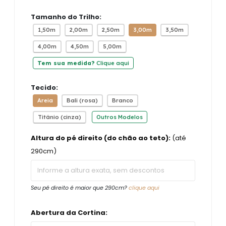
Tamanho do Trilho:
1,50m
2,00m
2,50m
3,00m
3,50m
4,00m
4,50m
5,00m
Tem sua medida?
Clique aqui
Tecido:
Areia
Bali (rosa)
Branco
Titânio (cinza)
Outros Modelos
Altura do pé direito (do chão ao teto):
(até
290cm)
Seu pé direito é maior que 290cm?
clique aqui
Abertura da Cortina: