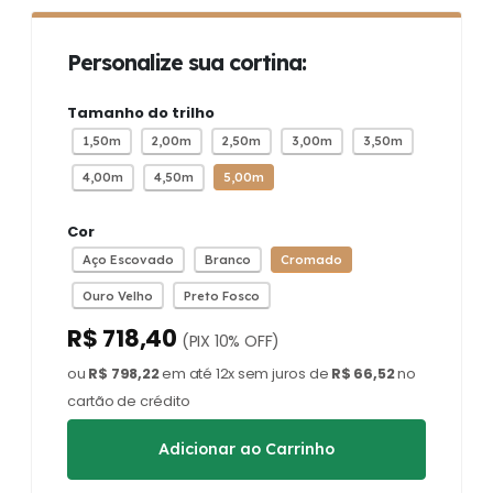
Personalize sua cortina:
Tamanho do trilho
1,50m
2,00m
2,50m
3,00m
3,50m
4,00m
4,50m
5,00m
Cor
Aço Escovado
Branco
Cromado
Ouro Velho
Preto Fosco
R$ 718,40
(PIX 10% OFF)
ou
R$ 798,22
em até 12x sem juros de
R$ 66,52
no
cartão de crédito