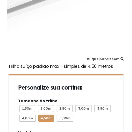
Clique para zoom
Trilho suíço padrão max - simples de 4,50 metros
Personalize sua cortina:
Tamanho do trilho
1,50m
2,00m
2,50m
3,00m
3,50m
4,00m
4,50m
5,00m