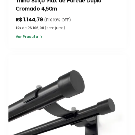
Trilho Suíço Max de Parede Duplo
Cromado 4,50m
R$ 1.144,79
(PIX 10% OFF)
12x
de
R$ 106,00
(sem juros)
Ver Produto