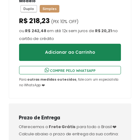
Modelo
Duplo
Simples
R$ 218,23
(PIX 10% OFF)
ou
R$ 242,48
em até 12x sem juros de
R$ 20,21
no
cartão de crédito
COMPRE PELO WHATSAPP
Para
outras medidas ou tecidos
, fale com um especialista
no WhatsApp ❤️
Prazo de Entrega
Oferecemos o
Frete Grátis
para todo o Brasil ❤️
Calcule abaixo o prazo de entrega da sua cortina: