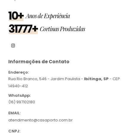
10+
Anos de Experiência
31777+
Cortinas Produzidas
Informações de Contato
Endereço:
Rua Rio Branco, 546 - Jardim Paulista -
Ibitinga, SP
- CEP
14940-412
WhatsApp:
(16) 997102180
EMAIL:
atendimento@casaporto.com.br
CNPJ: