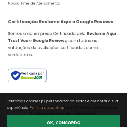
Nosso Time de Atendimento
Certificação Reclame Aqui e Google Reviews
Somos uma empresa Certificada pelo
Reclame Aqui
Trust Vox
e
Google Reviews
, com todas as
validações de avaliações certificadas como
verdadeiras.
Verificada por
Utilizamos cookies p/ personalizar anúncios e melhorar a sua
(©) 2025.
Casa Porto Indústria e Comércio de Enxovais
experiência:
Política de cookies
LTDA
. Todos os direitos reservados.
OK, CONCORDO