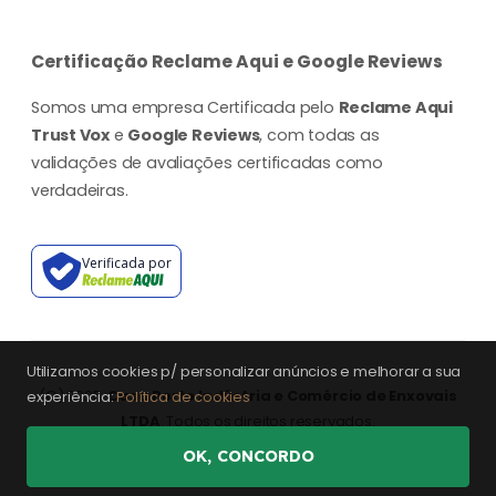
Certificação Reclame Aqui e Google Reviews
Somos uma empresa Certificada pelo
Reclame Aqui
Trust Vox
e
Google Reviews
, com todas as
validações de avaliações certificadas como
verdadeiras.
Verificada por
Utilizamos cookies p/ personalizar anúncios e melhorar a sua
(©) 2025.
Casa Porto Indústria e Comércio de Enxovais
experiência:
Política de cookies
LTDA
. Todos os direitos reservados.
OK, CONCORDO