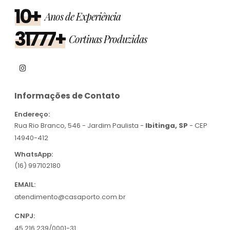
10+
Anos de Experiência
31777+
Cortinas Produzidas
Informações de Contato
Endereço:
Rua Rio Branco, 546 - Jardim Paulista -
Ibitinga, SP
- CEP
14940-412
WhatsApp:
(16) 997102180
EMAIL:
atendimento@casaporto.com.br
CNPJ:
45.216.239/0001-31