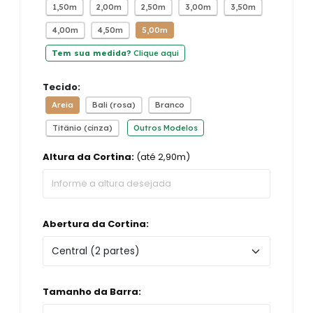
1,50m
2,00m
2,50m
3,00m
3,50m
4,00m
4,50m
5,00m
Tem sua medida?
Clique aqui
Tecido:
Areia
Bali (rosa)
Branco
Titânio (cinza)
Outros Modelos
Altura da Cortina:
(até 2,90m)
Abertura da Cortina:
Tamanho da Barra: