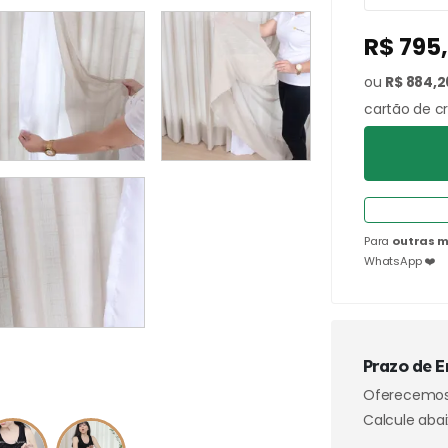
R$ 795
ou
R$ 884,2
cartão de c
Para
outras m
WhatsApp ❤️
Prazo de E
Oferecemo
Calcule abai