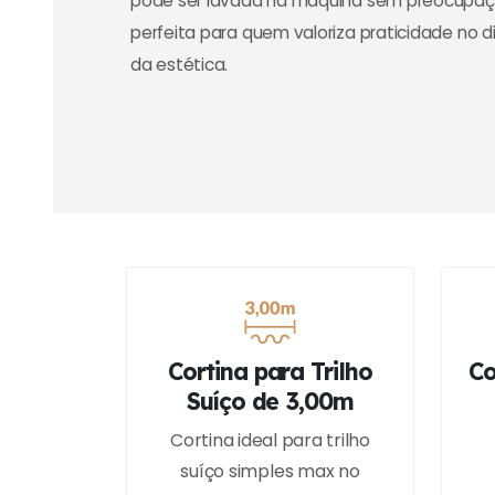
pode ser lavada na máquina sem preocupaçõ
perfeita para quem valoriza praticidade no d
da estética.
Cortina para Trilho
Co
Suíço de 3,00m
Cortina ideal para trilho
suíço simples max no