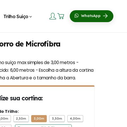
Trilho Suíço
WhatsApp
orro de Microfibra
lho suíço max simples de 3,00 metros -
do: 6,00 metros - Escolha a altura da cortina
lha a Abertura e o tamanho da barra.
ize sua cortina:
 Trilho:
2,00m
2,50m
3,00m
3,50m
4,00m