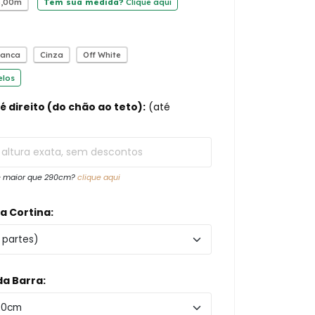
5,00m
Tem sua medida?
Clique aqui
ranca
Cinza
Off White
elos
é direito (do chão ao teto):
(até
 é maior que 290cm?
clique aqui
a Cortina:
a Barra: