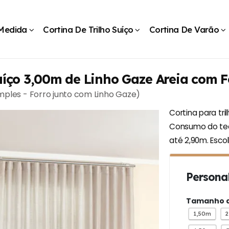
 Medida
Cortina De Trilho Suíço
Cortina De Varão
uíço 3,00m de Linho Gaze Areia com F
imples - Forro junto com Linho Gaze)
Cortina para tri
Consumo do teci
até 2,90m. Esco
Personal
Tamanho do
1,50m