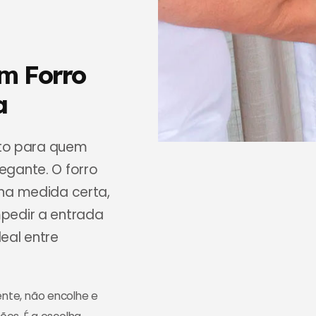
m Forro
a
eito para quem
egante. O forro
 na medida certa,
pedir a entrada
deal entre
tente, não encolhe e