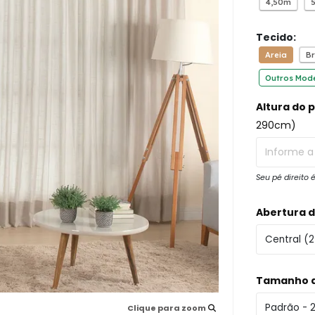
4,50m
Tecido:
Areia
B
Outros Mod
Altura do p
290cm)
Seu pé direito
Abertura d
Tamanho d
Clique para zoom