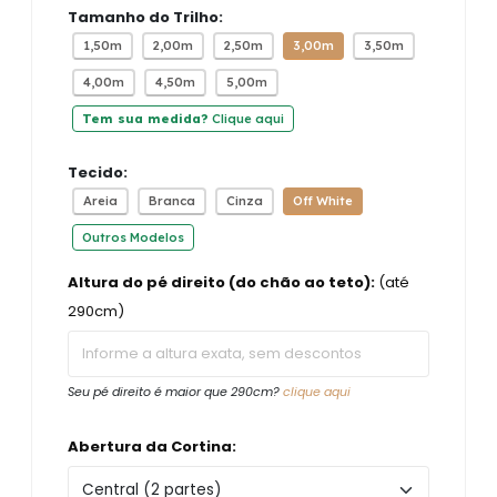
Tamanho do Trilho:
1,50m
2,00m
2,50m
3,00m
3,50m
4,00m
4,50m
5,00m
Tem sua medida?
Clique aqui
Tecido:
Areia
Branca
Cinza
Off White
Outros Modelos
Altura do pé direito (do chão ao teto):
(até
290cm)
Seu pé direito é maior que 290cm?
clique aqui
Abertura da Cortina: