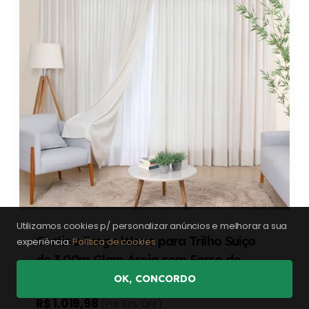
Utilizamos cookies p/ personalizar anúncios e melhorar a sua
Cortina Prega Wave para Trilho Suíço
experiência:
Política de cookies
de 3,00m Glam Areia com Forro de
Microfibra
OK, CONCORDO
R$ 1.019,98
(PIX 10% OFF)