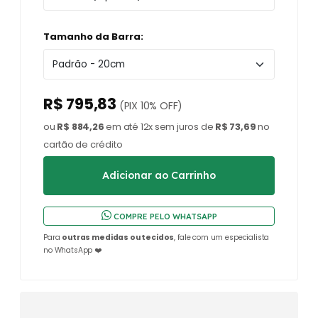
Tamanho da Barra:
R$ 795,83
(PIX 10% OFF)
ou
R$ 884,26
em até 12x sem juros de
R$ 73,69
no
cartão de crédito
COMPRE PELO WHATSAPP
Para
outras medidas ou tecidos
, fale com um especialista
no WhatsApp ❤️